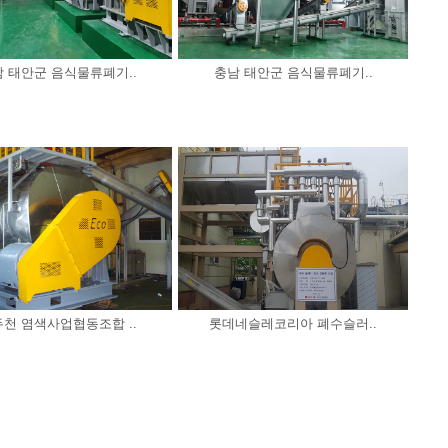
 태안군 음식물류폐기..
충남 태안군 음식물류폐기..
천 염색사업협동조합 ..
롯데네슬레코리아 폐수슬러..