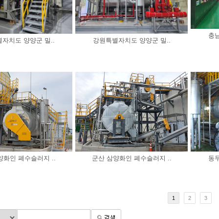
충남
자치도 양양군 밀..
강원특별자치도 양양군 밀..
양화인 폐수슬러지 ..
군산 삼양화인 폐수슬러지 ..
동두
1
2
3