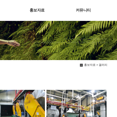
홍보자료
커뮤니티
We have created a awesome theme
Far far away,behind the word mountains, far from the countries
홍보자료 > 갤러리