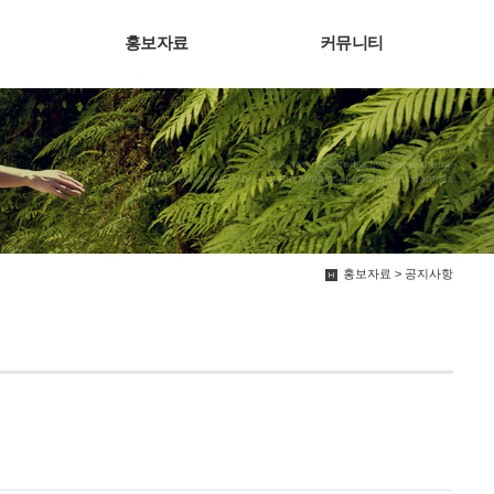
홍보자료
커뮤니티
We have created a awesome theme
Far far away,behind the word mountains, far from the countries
홍보자료 > 공지사항