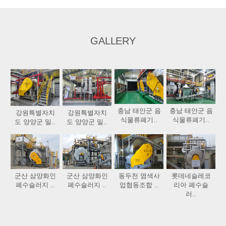
GALLERY
충남 태안군 음
충남 태안군 음
강원특별자치
강원특별자치
식물류폐기..
식물류폐기..
도 양양군 밀..
도 양양군 밀..
군산 삼양화인
군산 삼양화인
동두천 염색사
롯데네슬레코
폐수슬러지 ..
폐수슬러지 ..
업협동조합 ..
리아 폐수슬
러..