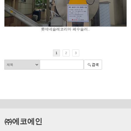
롯데네슬레코리아 폐수슬러..
1
2
3
㈜에코에인