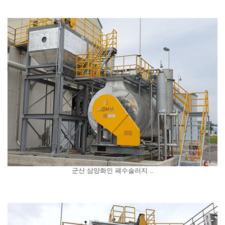
군산 삼양화인 폐수슬러지 ..