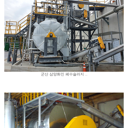
군산 삼양화인 폐수슬러지 ..