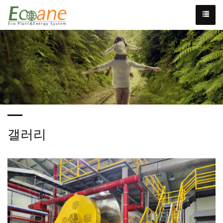
We have created a awesome theme
Far far away,behind the word mountains, far from the countries
갤러리